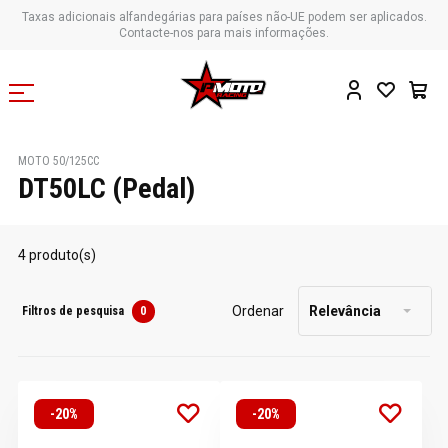
Taxas adicionais alfandegárias para países não-UE podem ser aplicados.
Contacte-nos para mais informações.
MOTO 50/125CC
DT50LC (Pedal)
4 produto(s)
Ordenar
Relevância
Filtros de pesquisa
0
-20%
-20%