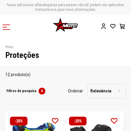
Taxas adicionais alfandegárias para países não-UE podem ser aplicados.
Contacte-nos para mais informações.
Piloto
Proteções
12 produto(s)
Ordenar
Relevância
Filtros de pesquisa
0
-20%
-20%