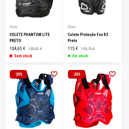
Piloto
Piloto
COLETE PHANTOM LITE
Colete Proteção Fox R3
PRETO
Preto
104,65 €
115 €
130,81 €
143,75 €
Sem stock
Em stock
-20%
-20%