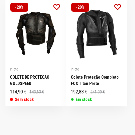
-20%
-20%
Piloto
Piloto
COLETE DE PROTECAO
Colete Proteção Completo
GOLDSPEED
FOX Titan Preto
114,90 €
192,88 €
143,63 €
241,09 €
Sem stock
Em stock