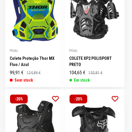
Piloto
Piloto
Colete Proteção Thor MX
COLETE XP2 POLISPORT
Fluo / Azul
PRETO
99,91 €
104,65 €
124,89 €
130,81 €
Sem stock
Em stock
-20%
-20%