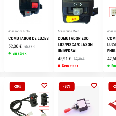
Acessórios Moto
Acessórios Moto
Acessó
COMUTADOR DE LUZES
COMUTADOR ESQ
COM
LUZ/PISCA/CLAXON
LUZ
52,30 €
65,38 €
UNIVERSAL
ENDU
Em stock
45,91 €
42,6
57,39 €
Sem stock
Em
-20%
-20%
-