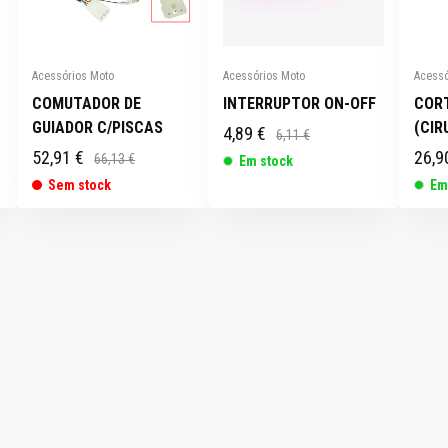
Acessórios Moto
Acessórios Moto
Acessó
COMUTADOR DE
INTERRUPTOR ON-OFF
COR
GUIADOR C/PISCAS
(CIR
4,89 €
6,11 €
52,91 €
26,9
66,13 €
Em stock
Sem stock
Em