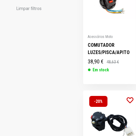
Limpar filtros
Acessórios Moto
COMUTADOR
LUZES/PISCA/APITO
38,90 €
48,63 €
Em stock
-20%