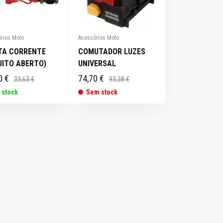
rios Moto
Acessórios Moto
TA CORRENTE
COMUTADOR LUZES
UITO ABERTO)
UNIVERSAL
0 €
74,70 €
33,63 €
93,38 €
 stock
Sem stock