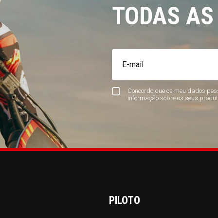
TODAS AS
Concordo que os meu dados pess
informação sobre os seus produt
PILOTO