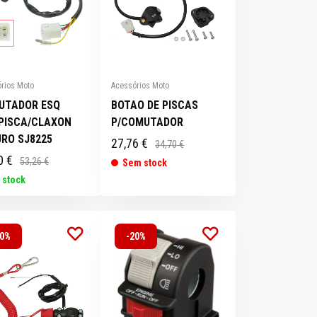
rios Moto
Acessórios Moto
UTADOR ESQ
BOTAO DE PISCAS
/PISCA/CLAXON
P/COMUTADOR
RO SJ8225
27,76 €
34,70 €
0 €
53,26 €
Sem stock
 stock
20%
-20%