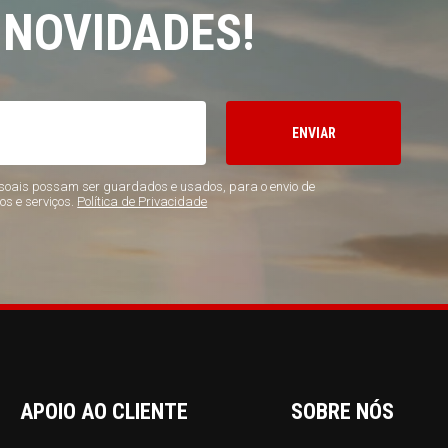
 NOVIDADES!
ENVIAR
oais possam ser guardados e usados, para o envio de
os e serviços.
Política de Privacidade
APOIO AO CLIENTE
SOBRE NÓS