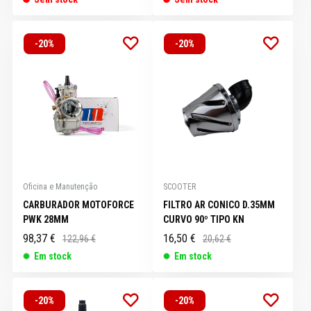
-20%
-20%
Oficina e Manutenção
SCOOTER
CARBURADOR MOTOFORCE
FILTRO AR CONICO D.35MM
PWK 28MM
CURVO 90º TIPO KN
98,37 €
16,50 €
122,96 €
20,62 €
Em stock
Em stock
-20%
-20%