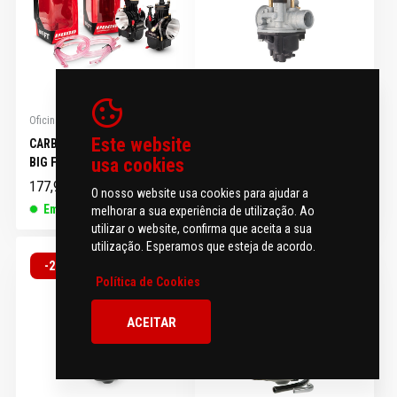
Oficina e Manutenção
Oficina e Manutenção
Este website
CARBURADOR VOCA RACING
CARBURADOR DELLORTO
usa cookies
BIG FT 34MM
MANUAL D=12MM
177,91 €
145,50 €
222,38 €
181,88 €
O nosso website usa cookies para ajudar a
Em stock
Sem stock
melhorar a sua experiência de utilização. Ao
utilizar o website, confirma que aceita a sua
utilização. Esperamos que esteja de acordo.
-20%
-20%
Política de Cookies
ACEITAR