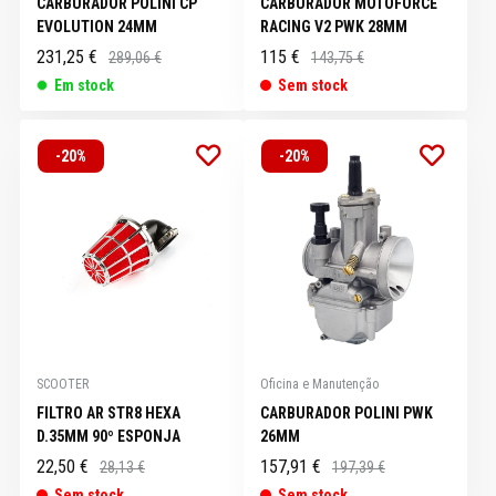
CARBURADOR POLINI CP
CARBURADOR MOTOFORCE
EVOLUTION 24MM
RACING V2 PWK 28MM
231,25 €
115 €
289,06 €
143,75 €
Em stock
Sem stock
-20%
-20%
SCOOTER
Oficina e Manutenção
FILTRO AR STR8 HEXA
CARBURADOR POLINI PWK
D.35MM 90º ESPONJA
26MM
22,50 €
157,91 €
28,13 €
197,39 €
Sem stock
Sem stock