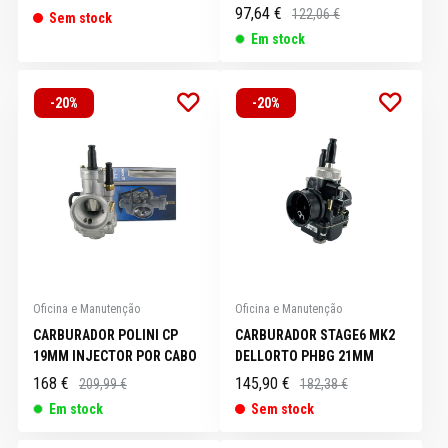
97,64 €
122,06 €
Sem stock
Em stock
-20%
-20%
Oficina e Manutenção
Oficina e Manutenção
CARBURADOR POLINI CP
CARBURADOR STAGE6 MK2
19MM INJECTOR POR CABO
DELLORTO PHBG 21MM
168 €
145,90 €
209,99 €
182,38 €
Em stock
Sem stock