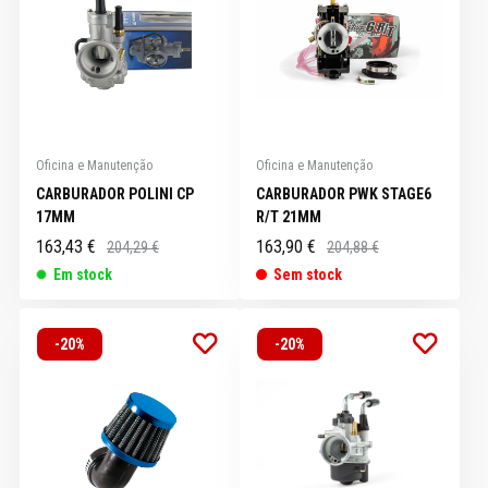
Oficina e Manutenção
Oficina e Manutenção
CARBURADOR POLINI CP
CARBURADOR PWK STAGE6
17MM
R/T 21MM
163,43 €
163,90 €
204,29 €
204,88 €
Em stock
Sem stock
-20%
-20%