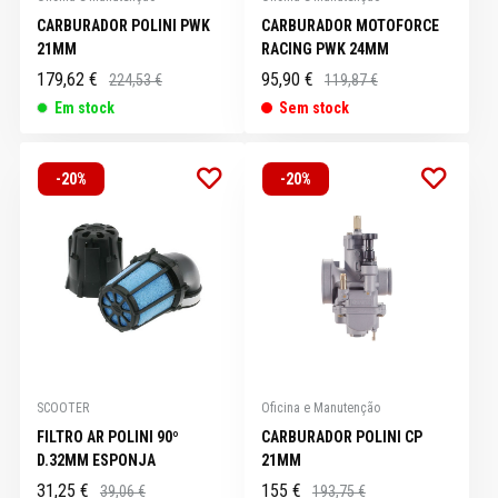
CARBURADOR POLINI PWK
CARBURADOR MOTOFORCE
21MM
RACING PWK 24MM
179,62 €
95,90 €
224,53 €
119,87 €
Em stock
Sem stock
-20%
-20%
SCOOTER
Oficina e Manutenção
FILTRO AR POLINI 90º
CARBURADOR POLINI CP
D.32MM ESPONJA
21MM
31,25 €
155 €
39,06 €
193,75 €