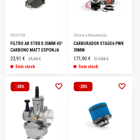
SCOOTER
Oficina e Manutenção
FILTRO AR STR8 D.35MM 45º
CARBURADOR STAGE6 PWK
CARBONO MATT ESPONJA
30MM
23,91 €
171,90 €
29,88 €
214,88 €
Sem stock
Sem stock
-20%
-20%