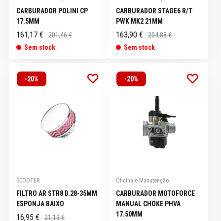
CARBURADOR POLINI CP
CARBURADOR STAGE6 R/T
17.5MM
PWK MK2 21MM
161,17 €
163,90 €
201,46 €
204,88 €
Sem stock
Sem stock
-20%
-20%
SCOOTER
Oficina e Manutenção
FILTRO AR STR8 D.28-35MM
CARBURADOR MOTOFORCE
ESPONJA BAIXO
MANUAL CHOKE PHVA
17.50MM
16,95 €
21,19 €