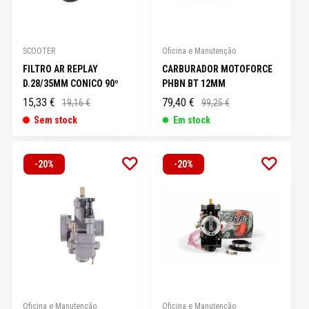
SCOOTER
Oficina e Manutenção
FILTRO AR REPLAY
CARBURADOR MOTOFORCE
D.28/35MM CONICO 90º
PHBN BT 12MM
15,33 €
79,40 €
19,16 €
99,25 €
Sem stock
Em stock
-20%
-20%
Oficina e Manutenção
Oficina e Manutenção