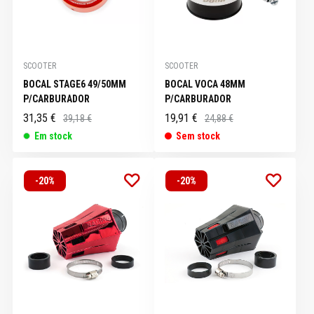
SCOOTER
SCOOTER
BOCAL STAGE6 49/50MM
BOCAL VOCA 48MM
P/CARBURADOR
P/CARBURADOR
31,35 €
19,91 €
39,18 €
24,88 €
Em stock
Sem stock
-20%
-20%