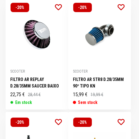
-20%
-20%
SCOOTER
SCOOTER
FILTRO AR REPLAY
FILTRO AR STR8 D.28/35MM
D.28/35MM SAUCER BAIXO
90º TIPO KN
22,75 €
15,99 €
28,44 €
19,99 €
Em stock
Sem stock
-20%
-20%