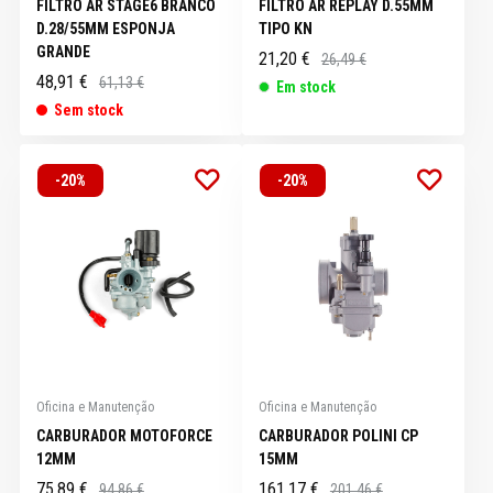
FILTRO AR STAGE6 BRANCO
FILTRO AR REPLAY D.55MM
D.28/55MM ESPONJA
TIPO KN
GRANDE
21,20 €
26,49 €
48,91 €
61,13 €
Em stock
Sem stock
-20%
-20%
Oficina e Manutenção
Oficina e Manutenção
CARBURADOR MOTOFORCE
CARBURADOR POLINI CP
12MM
15MM
75,89 €
161,17 €
94,86 €
201,46 €