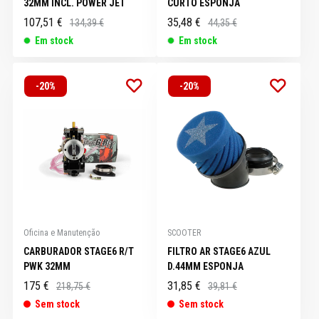
32MM INCL. POWER JET
CURTO ESPONJA
107,51 €
35,48 €
134,39 €
44,35 €
Em stock
Em stock
-20%
-20%
Oficina e Manutenção
SCOOTER
CARBURADOR STAGE6 R/T
FILTRO AR STAGE6 AZUL
PWK 32MM
D.44MM ESPONJA
175 €
31,85 €
218,75 €
39,81 €
Sem stock
Sem stock