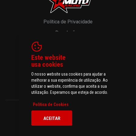
Política de Privacidade
Devoluções
Resolução de Litígios
Livro de Reclamações
Este website
usa cookies
O nosso website usa cookies para ajudar a
melhorar a sua experiência de utilização. Ao
© 2026 P-MOTO - Peças e Acessórios para Motos.
utilizar o website, confirma que aceita a sua
Todos os direitos reservados
utilização. Esperamos que esteja de acordo.
Política de Cookies
ACEITAR
Todos os preços incluem IVA à taxa legal em vigor.
Oneoffice by M&A DIGITAL