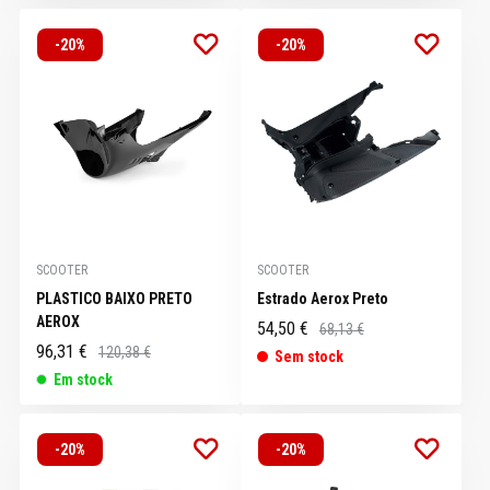
-20%
-20%
SCOOTER
SCOOTER
PLASTICO BAIXO PRETO
Estrado Aerox Preto
AEROX
54,50 €
68,13 €
96,31 €
120,38 €
Sem stock
Em stock
-20%
-20%