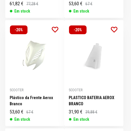
61,82 €
53,60 €
77,28 €
67 €
Em stock
Em stock
-20%
-20%
SCOOTER
SCOOTER
Plástico da Frente Aerox
PLASTICO BATERIA AEROX
Branco
BRANCO
53,60 €
31,90 €
67 €
39,88 €
Em stock
Em stock