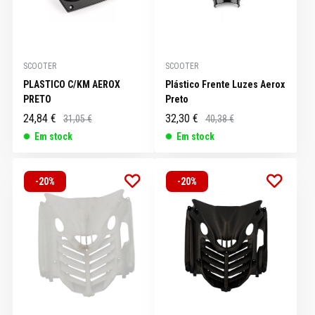
SCOOTER
SCOOTER
PLASTICO C/KM AEROX
Plástico Frente Luzes Aerox
PRETO
Preto
24,84 €
32,30 €
31,05 €
40,38 €
Em stock
Em stock
-20%
-20%