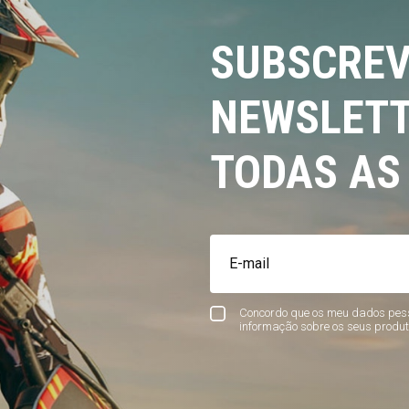
SUBSCREV
NEWSLETT
TODAS AS
Concordo que os meu dados pess
informação sobre os seus produt