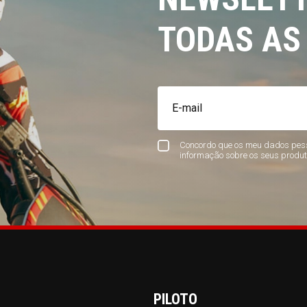
TODAS AS
Concordo que os meu dados pess
informação sobre os seus produt
PILOTO