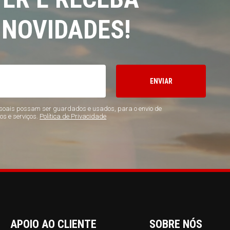
 NOVIDADES!
ENVIAR
oais possam ser guardados e usados, para o envio de
os e serviços.
Política de Privacidade
APOIO AO CLIENTE
SOBRE NÓS