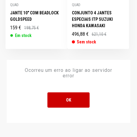
QUAD
QUAD
JANTE 10" COM BEADLOCK
CONJUNTO 4 JANTES
GOLDSPEED
ESPECIAIS ITP SUZUKI
HONDA KAWASAKI
159 €
198,75 €
496,88 €
621,10 €
Em stock
Sem stock
Ocorreu um erro ao ligar ao servidor
Ocorreu um erro ao ligar ao servidor
error
error
OK
OK