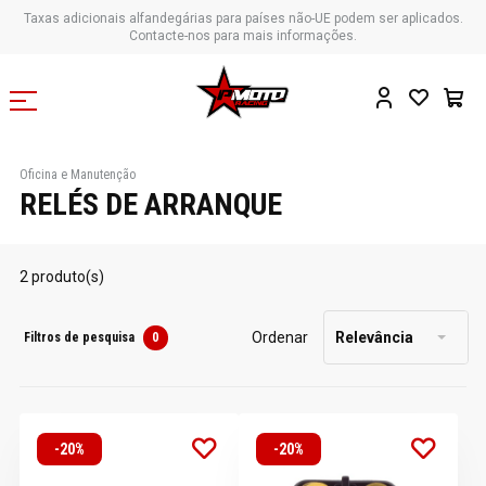
Taxas adicionais alfandegárias para países não-UE podem ser aplicados.
Contacte-nos para mais informações.
Oficina e Manutenção
RELÉS DE ARRANQUE
2 produto(s)
Ordenar
Relevância
Filtros de pesquisa
0
-20%
-20%