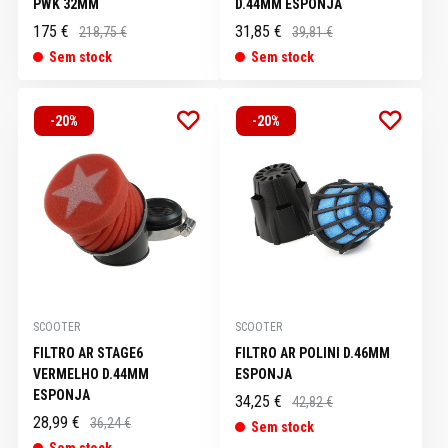
PWK 32MM
D.44MM ESPONJA
175 €
31,85 €
218,75 €
39,81 €
Sem stock
Sem stock
-20%
-20%
SCOOTER
SCOOTER
FILTRO AR STAGE6
FILTRO AR POLINI D.46MM
VERMELHO D.44MM
ESPONJA
ESPONJA
34,25 €
42,82 €
28,99 €
36,24 €
Sem stock
Sem stock