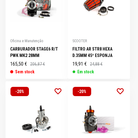
Oficina e Manutenção
SCOOTER
CARBURADOR STAGE6 R/T
FILTRO AR STR8 HEXA
PWK MK2 28MM
D.35MM 45º ESPONJA
165,50 €
19,91 €
206,87 €
24,88 €
Sem stock
Em stock
-20%
-20%