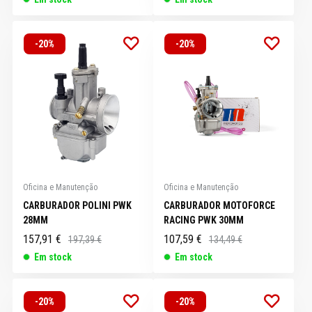
-20%
-20%
Oficina e Manutenção
Oficina e Manutenção
CARBURADOR POLINI PWK
CARBURADOR MOTOFORCE
28MM
RACING PWK 30MM
157,91 €
107,59 €
197,39 €
134,49 €
Em stock
Em stock
-20%
-20%