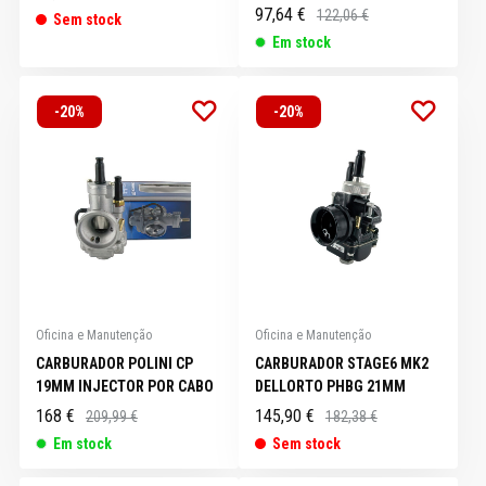
97,64 €
122,06 €
Sem stock
Em stock
-20%
-20%
Oficina e Manutenção
Oficina e Manutenção
CARBURADOR POLINI CP
CARBURADOR STAGE6 MK2
19MM INJECTOR POR CABO
DELLORTO PHBG 21MM
168 €
145,90 €
209,99 €
182,38 €
Em stock
Sem stock