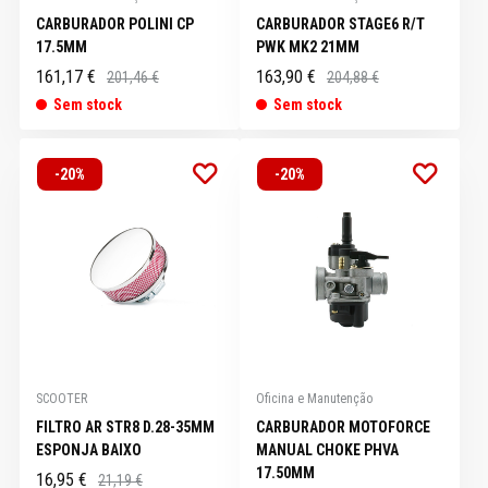
CARBURADOR POLINI CP
CARBURADOR STAGE6 R/T
17.5MM
PWK MK2 21MM
161,17 €
163,90 €
201,46 €
204,88 €
Sem stock
Sem stock
-20%
-20%
SCOOTER
Oficina e Manutenção
FILTRO AR STR8 D.28-35MM
CARBURADOR MOTOFORCE
ESPONJA BAIXO
MANUAL CHOKE PHVA
17.50MM
16,95 €
21,19 €