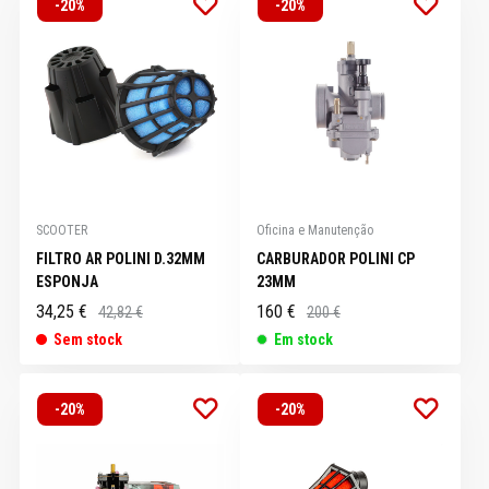
-20%
-20%
SCOOTER
Oficina e Manutenção
FILTRO AR POLINI D.32MM
CARBURADOR POLINI CP
ESPONJA
23MM
34,25 €
160 €
42,82 €
200 €
Sem stock
Em stock
-20%
-20%