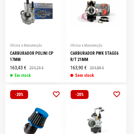
Oficina e Manutenção
Oficina e Manutenção
CARBURADOR POLINI CP
CARBURADOR PWK STAGE6
17MM
R/T 21MM
163,43 €
163,90 €
204,29 €
204,88 €
Em stock
Sem stock
-20%
-20%