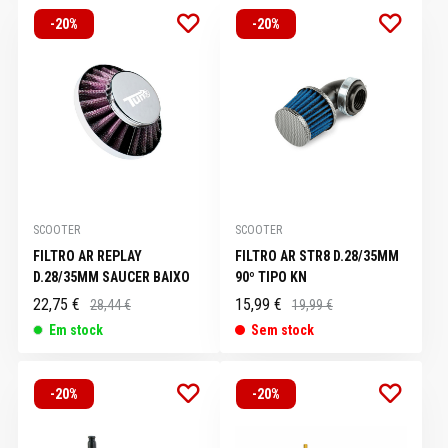
-20%
-20%
SCOOTER
SCOOTER
FILTRO AR REPLAY
FILTRO AR STR8 D.28/35MM
D.28/35MM SAUCER BAIXO
90º TIPO KN
22,75 €
15,99 €
28,44 €
19,99 €
Em stock
Sem stock
-20%
-20%