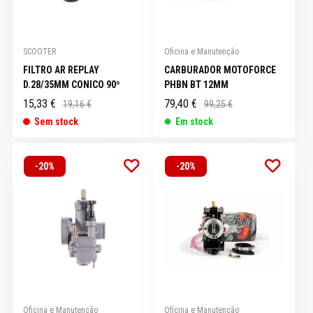
SCOOTER
Oficina e Manutenção
FILTRO AR REPLAY
CARBURADOR MOTOFORCE
D.28/35MM CONICO 90º
PHBN BT 12MM
15,33 €
79,40 €
19,16 €
99,25 €
Sem stock
Em stock
-20%
-20%
Oficina e Manutenção
Oficina e Manutenção