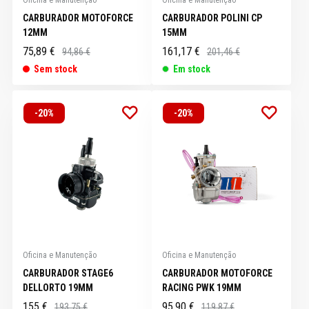
CARBURADOR MOTOFORCE
CARBURADOR POLINI CP
12MM
15MM
75,89 €
161,17 €
94,86 €
201,46 €
Sem stock
Em stock
-20%
-20%
Oficina e Manutenção
Oficina e Manutenção
CARBURADOR STAGE6
CARBURADOR MOTOFORCE
DELLORTO 19MM
RACING PWK 19MM
155 €
95,90 €
193,75 €
119,87 €