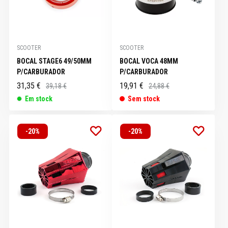
SCOOTER
SCOOTER
BOCAL STAGE6 49/50MM
BOCAL VOCA 48MM
P/CARBURADOR
P/CARBURADOR
31,35 €
19,91 €
39,18 €
24,88 €
Em stock
Sem stock
-20%
-20%