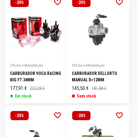
-20%
-20%
Oficina e Manutenção
Oficina e Manutenção
CARBURADOR VOCA RACING
CARBURADOR DELLORTO
BIG FT 34MM
MANUAL D=12MM
177,91 €
145,50 €
222,38 €
181,88 €
Em stock
Sem stock
-20%
-20%