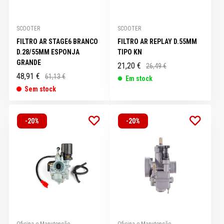
SCOOTER
SCOOTER
FILTRO AR STAGE6 BRANCO
FILTRO AR REPLAY D.55MM
D.28/55MM ESPONJA
TIPO KN
GRANDE
21,20 €
26,49 €
48,91 €
61,13 €
Em stock
Sem stock
-20%
-20%
Oficina e Manutenção
Oficina e Manutenção