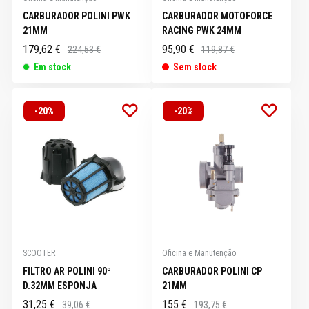
CARBURADOR POLINI PWK
CARBURADOR MOTOFORCE
21MM
RACING PWK 24MM
179,62 €
95,90 €
224,53 €
119,87 €
Em stock
Sem stock
-20%
-20%
SCOOTER
Oficina e Manutenção
FILTRO AR POLINI 90º
CARBURADOR POLINI CP
D.32MM ESPONJA
21MM
31,25 €
155 €
39,06 €
193,75 €