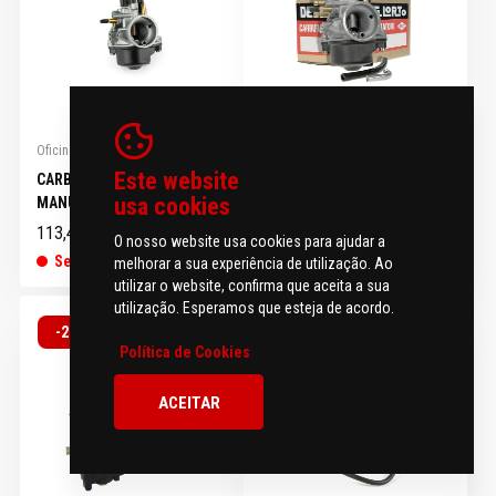
Oficina e Manutenção
Oficina e Manutenção
Este website
CARBURADOR PHBN 16MM
CARBURADOR DELLORTO
usa cookies
MANUAL MOTOFORCE
17.50MM MANUAL
113,45 €
118 €
141,81 €
147,51 €
O nosso website usa cookies para ajudar a
Sem stock
Sem stock
melhorar a sua experiência de utilização. Ao
utilizar o website, confirma que aceita a sua
utilização. Esperamos que esteja de acordo.
-20%
-20%
Política de Cookies
ACEITAR