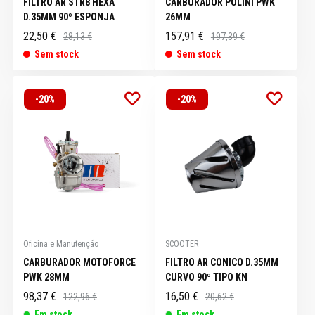
FILTRO AR STR8 HEXA
CARBURADOR POLINI PWK
D.35MM 90º ESPONJA
26MM
22,50 €
157,91 €
28,13 €
197,39 €
Sem stock
Sem stock
-20%
-20%
Oficina e Manutenção
SCOOTER
CARBURADOR MOTOFORCE
FILTRO AR CONICO D.35MM
PWK 28MM
CURVO 90º TIPO KN
98,37 €
16,50 €
122,96 €
20,62 €
Em stock
Em stock