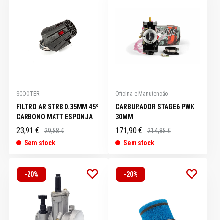
SCOOTER
Oficina e Manutenção
FILTRO AR STR8 D.35MM 45º
CARBURADOR STAGE6 PWK
CARBONO MATT ESPONJA
30MM
23,91 €
171,90 €
29,88 €
214,88 €
Sem stock
Sem stock
-20%
-20%