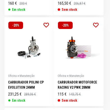
160 €
165,50 €
200 €
206,87 €
Em stock
Sem stock
-20%
-20%
Oficina e Manutenção
Oficina e Manutenção
CARBURADOR POLINI CP
CARBURADOR MOTOFORCE
EVOLUTION 24MM
RACING V2 PWK 28MM
231,25 €
115 €
289,06 €
143,75 €
Em stock
Sem stock