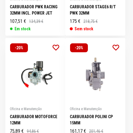
CARBURADOR PWK RACING
CARBURADOR STAGE6 R/T
32MM INCL. POWER JET
PWK 32MM
107,51 €
175 €
134,39 €
218,75 €
Em stock
Sem stock
-20%
-20%
Oficina e Manutenção
Oficina e Manutenção
CARBURADOR MOTOFORCE
CARBURADOR POLINI CP
12MM
15MM
75,89 €
161,17 €
94,86 €
201,46 €