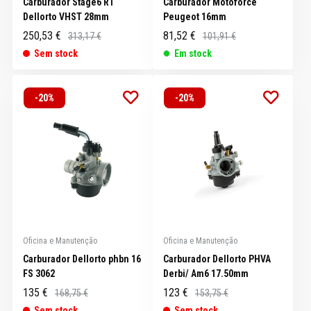
Carburador Stage6 RT
Carburador Motoforce
Dellorto VHST 28mm
Peugeot 16mm
250,53 €
81,52 €
313,17 €
101,91 €
Sem stock
Em stock
-20%
-20%
Oficina e Manutenção
Oficina e Manutenção
Carburador Dellorto phbn 16
Carburador Dellorto PHVA
FS 3062
Derbi/ Am6 17.50mm
135 €
123 €
168,75 €
153,75 €
Sem stock
Sem stock