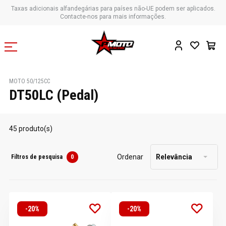
Taxas adicionais alfandegárias para países não-UE podem ser aplicados.
Contacte-nos para mais informações.
MOTO 50/125CC
DT50LC (Pedal)
45 produto(s)
Ordenar
Relevância
Filtros de pesquisa
0
-20%
-20%