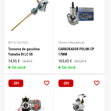
MOTO 50/125CC
Oficina e Manutenção
Torneira de gasolina
CARBURADOR POLINI CP
Yamaha Dt LC 50
17MM
14,95 €
163,43 €
18,69 €
204,29 €
Em stock
Em stock
-20%
-20%