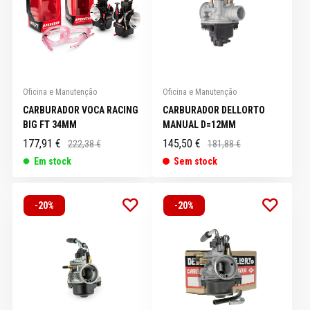
Oficina e Manutenção
Oficina e Manutenção
CARBURADOR VOCA RACING
CARBURADOR DELLORTO
BIG FT 34MM
MANUAL D=12MM
177,91 €
145,50 €
222,38 €
181,88 €
Em stock
Sem stock
-20%
-20%