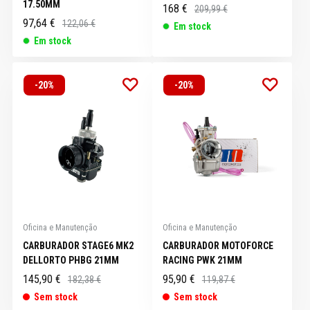
17.50MM
168 €
209,99 €
97,64 €
122,06 €
Em stock
Em stock
-20%
-20%
Oficina e Manutenção
Oficina e Manutenção
CARBURADOR STAGE6 MK2
CARBURADOR MOTOFORCE
DELLORTO PHBG 21MM
RACING PWK 21MM
145,90 €
95,90 €
182,38 €
119,87 €
Sem stock
Sem stock