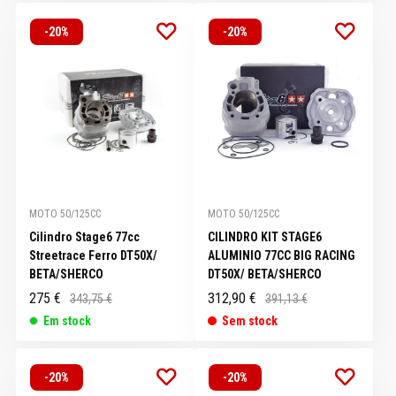
-20%
-20%
MOTO 50/125CC
MOTO 50/125CC
Cilindro Stage6 77cc
CILINDRO KIT STAGE6
Streetrace Ferro DT50X/
ALUMINIO 77CC BIG RACING
BETA/SHERCO
DT50X/ BETA/SHERCO
275 €
312,90 €
343,75 €
391,13 €
Em stock
Sem stock
-20%
-20%