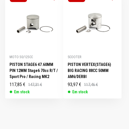
MOTO 50/125CC
SCOOTER
PISTON STAGE6 47.60MM
PISTON VERTEX(STAGE6)
PIN 12MM Stage6 70cc R/T /
BIG RACING 88CC 50MM
Sport Pro / Racing MK2
AM6/DERBI
117,85 €
93,97 €
147,31 €
117,46 €
Em stock
Em stock