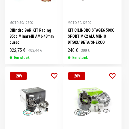
MOTO 50/125CC
MOTO 50/125CC
Cilindro BARIKIT Racing
KIT CILINDRO STAGE6 50CC
85cc Minarelli AM6 43mm
SPORT MK2 ALUMINIO
curso
DT50X/ BETA/SHERCO
322,75 €
240 €
403,44 €
300 €
Em stock
Em stock
-20%
-20%