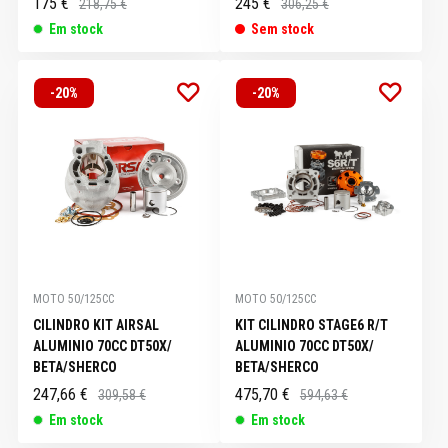
175 €
245 €
218,75 €
306,25 €
Em stock
Sem stock
-20%
-20%
MOTO 50/125CC
MOTO 50/125CC
CILINDRO KIT AIRSAL
KIT CILINDRO STAGE6 R/T
ALUMINIO 70CC DT50X/
ALUMINIO 70CC DT50X/
BETA/SHERCO
BETA/SHERCO
247,66 €
475,70 €
309,58 €
594,63 €
Em stock
Em stock