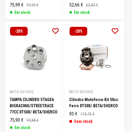
75,99 €
52,66 €
94,99 €
65,83 €
Em stock
Em stock
-20%
-20%
MOTO 50/125CC
MOTO 50/125CC
TAMPA CILINDRO STAGE6
Cilindro Motoforce Kit 50cc
BIGRACING/STREETRACE
Ferro DT50X/ BETA/SHERCO
77CC DT50X/ BETA/SHERCO
95 €
118,75 €
75,90 €
94,88 €
Sem stock
Em stock