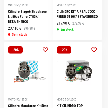
MOTO 50/125CC
MOTO 50/125CC
Cilindro Stage6 Streetrace
CILINDRO KIT AIRSAL 70CC
kit 50cc Ferro DT50X/
FERRO DT50X/ BETA/SHERCO
BETA/SHERCO
217,90 €
272,38 €
237,10 €
296,38 €
Em stock
Sem stock
-20%
-20%
MOTO 50/125CC
MOTO 50/125CC
Cilindro Motoforce Kit 50cc
KIT CILINDRO TOP