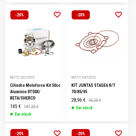
-20%
-20%
MOTO 50/125CC
MOTO 50/125CC
Cilindro Motoforce Kit 50cc
KIT JUNTAS STAGE6 R/T
Alumínio DT50X/
70/85/95
BETA/SHERCO
28,96 €
36,20 €
145 €
181,25 €
Em stock
Em stock
-20%
-20%