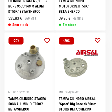
CILINDRO STAGE6 R/T BIG
TAMPA CILINDRO
BORE 95CC 14MM ALUM
MOTOFORCE DT50X/
DT50X/ BETA/SHERCO
BETA/SHERCO
535,83 €
39,90 €
669,78 €
49,88 €
Sem stock
Em stock
-20%
-20%
MOTO 50/125CC
MOTO 50/125CC
TAMPA CILINDRO STAGE6
TAMPA CILINDRO AIRSAL
50CC ALUMINIO DT50X/
"Sport" Big Bore d=50mm
BETA/SHERCO
DT50X/ BETA/SHERCO