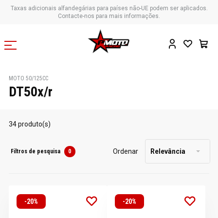
Taxas adicionais alfandegárias para países não-UE podem ser aplicados.
Contacte-nos para mais informações.
MOTO 50/125CC
DT50x/r
34 produto(s)
Ordenar
Relevância
Filtros de pesquisa
0
-20%
-20%