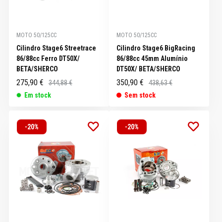
MOTO 50/125CC
MOTO 50/125CC
Cilindro Stage6 Streetrace
Cilindro Stage6 BigRacing
86/88cc Ferro DT50X/
86/88cc 45mm Alumínio
BETA/SHERCO
DT50X/ BETA/SHERCO
275,90 €
350,90 €
344,88 €
438,63 €
Em stock
Sem stock
-20%
-20%