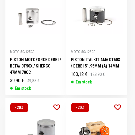
MOTO 50/125CC
MOTO 50/125CC
PISTON MOTOFORCE DERBI /
PISTON ITALKIT AM6 DT50X
BETA/ DT50X / SHERCO
/ DERBI 51.95MM (A) 14MM
47MM 70CC
103,12 €
128,90 €
39,90 €
49,88 €
Em stock
Em stock
-20%
-20%