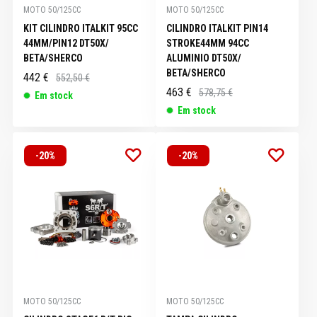
MOTO 50/125CC
MOTO 50/125CC
KIT CILINDRO ITALKIT 95CC
CILINDRO ITALKIT PIN14
44MM/PIN12 DT50X/
STROKE44MM 94CC
BETA/SHERCO
ALUMINIO DT50X/
BETA/SHERCO
442 €
552,50 €
463 €
578,75 €
Em stock
Em stock
-20%
-20%
MOTO 50/125CC
MOTO 50/125CC