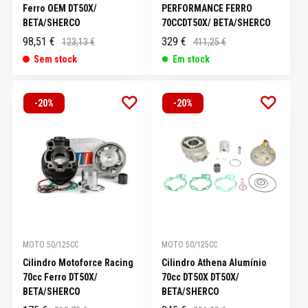
Ferro OEM DT50X/
PERFORMANCE FERRO
BETA/SHERCO
70CCDT50X/ BETA/SHERCO
98,51 €
329 €
123,13 €
411,25 €
Sem stock
Em stock
-20%
-20%
MOTO 50/125CC
MOTO 50/125CC
Cilindro Motoforce Racing
Cilindro Athena Alumínio
70cc Ferro DT50X/
70cc DT50X DT50X/
BETA/SHERCO
BETA/SHERCO