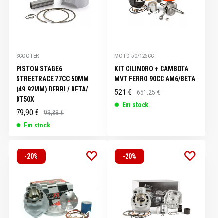
SCOOTER
MOTO 50/125CC
PISTON STAGE6
KIT CILINDRO + CAMBOTA
STREETRACE 77CC 50MM
MVT FERRO 90CC AM6/BETA
(49.92MM) DERBI / BETA/
521 €
651,25 €
DT50X
Em stock
79,90 €
99,88 €
Em stock
-20%
-20%