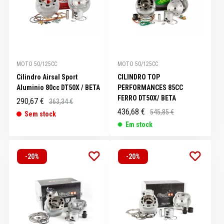
MOTO 50/125CC
MOTO 50/125CC
Cilindro Airsal Sport
CILINDRO TOP
Aluminio 80cc DT50X / BETA
PERFORMANCES 85CC
FERRO DT50X/ BETA
290,67 €
363,34 €
436,68 €
545,85 €
Sem stock
Em stock
-20%
-20%