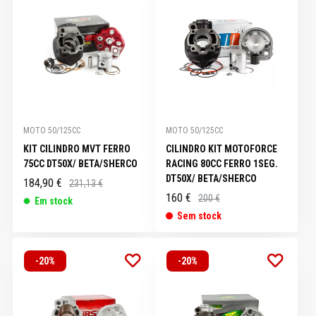
MOTO 50/125CC
MOTO 50/125CC
KIT CILINDRO MVT FERRO
CILINDRO KIT MOTOFORCE
75CC DT50X/ BETA/SHERCO
RACING 80CC FERRO 1SEG.
DT50X/ BETA/SHERCO
184,90 €
231,13 €
160 €
200 €
Em stock
Sem stock
-20%
-20%