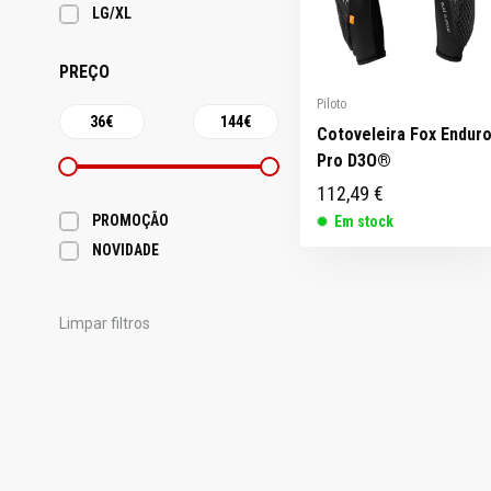
LG/XL
PREÇO
Piloto
Cotoveleira Fox Endur
Pro D3O®
112,49 €
PROMOÇÃO
Em stock
NOVIDADE
Limpar filtros