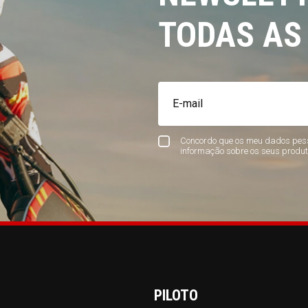
TODAS AS
Concordo que os meu dados pess
informação sobre os seus produt
PILOTO