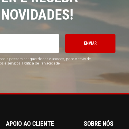
 NOVIDADES!
ENVIAR
oais possam ser guardados e usados, para o envio de
os e serviços.
Política de Privacidade
APOIO AO CLIENTE
SOBRE NÓS