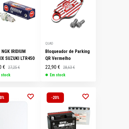
QUAD
 NGK IRIDIUM
Bloqueador de Parking
IX SUZUKI LTR450
QR Vermelho
0 €
22,90 €
27,25 €
28,63 €
 stock
Em stock
20%
-20%