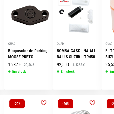
QUAD
QUAD
QUAD
Bloqueador de Parking
BOMBA GASOLINA ALL
FILT
MOOSE PRETO
BALLS SUZUKI LTR450
SUZU
16,37 €
92,50 €
25,5
20,46 €
115,63 €
Em stock
Em stock
Em
-20%
-20%
-