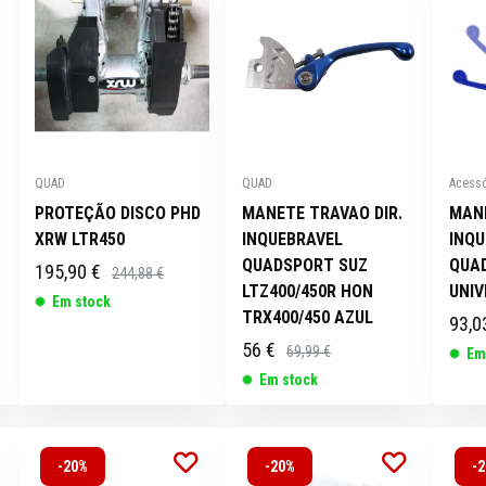
QUAD
QUAD
Acessó
PROTEÇÃO DISCO PHD
MANETE TRAVAO DIR.
MAN
XRW LTR450
INQUEBRAVEL
INQ
QUADSPORT SUZ
QUA
195,90 €
244,88 €
LTZ400/450R HON
UNIV
Em stock
TRX400/450 AZUL
93,0
56 €
69,99 €
Em
Em stock
-20%
-20%
-