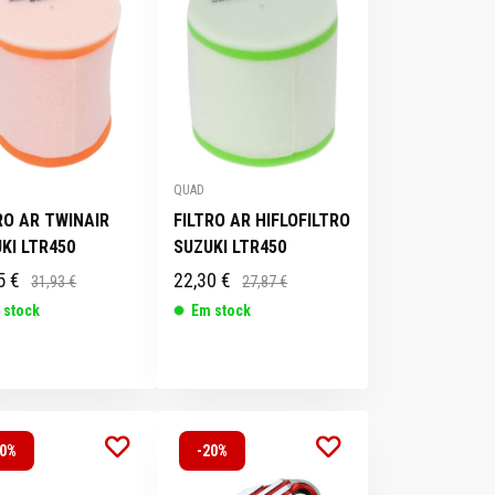
QUAD
RO AR TWINAIR
FILTRO AR HIFLOFILTRO
KI LTR450
SUZUKI LTR450
5 €
22,30 €
31,93 €
27,87 €
 stock
Em stock
20%
-20%