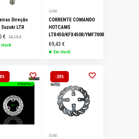
QUAD
eiras Direção
CORRENTE COMANDO
) Suzuki LTR
HOTCAMS
LTR450/KFX450R/YMF700R
5 €
56,19 €
69,43 €
 stock
Em stock
20%
-20%
QUAD