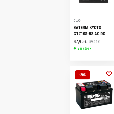
QUAD
BATERIA KYOTO
GTZ10S-BS ACIDO
47,95 €
59,94 €
Em stock
-20%