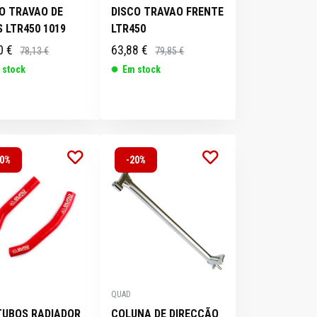
O TRAVAO DE
DISCO TRAVAO FRENTE
 LTR450 1019
LTR450
0 €
63,88 €
78,13 €
79,85 €
 stock
Em stock
20%
-20%
QUAD
TUBOS RADIADOR
COLUNA DE DIRECÇÃO