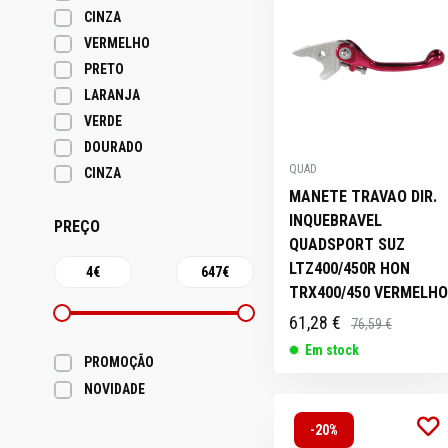
CINZA
VERMELHO
PRETO
LARANJA
VERDE
DOURADO
QUAD
CINZA
MANETE TRAVAO DIR.
INQUEBRAVEL
PREÇO
QUADSPORT SUZ
LTZ400/450R HON
TRX400/450 VERMELHO
61,28 €
76,59 €
Em stock
PROMOÇÃO
NOVIDADE
-20%