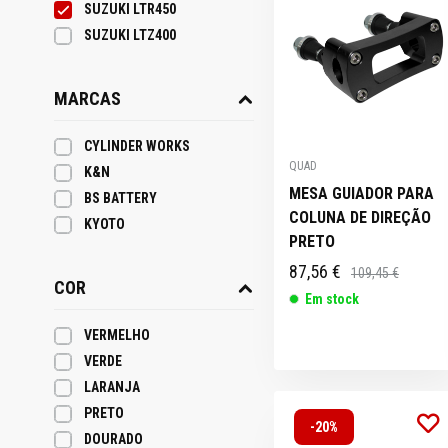
SUZUKI LTR450
SUZUKI LTZ400
HONDA X8R
CRIANÇA
MERCHANDISING
TOP CASES
TOPOS DE
ZUNDAPP
ESCAPES
PEÇAS
CAPAS MOTO
/ VESTUÁRIO
PONTEIRAS
DONUTS
MARCAS
FALANGES /
FALANGES /
PONTEIRAS
PONTEIRAS
PONTEIRAS
ELÉTRICAS
ESCAPES
GUIADOR
LUZES
LUZES
GUIADORES E
GUIADORES /
GUIADORES /
GUIADORES /
GUIADORES /
PONTEIRAS
IGNIÇÃO E
IGNIÇÃO E
LAMELAS
LAMELAS
ÓLEOS E
ACESSÓRIOS
ACESSORIOS
ACESSÓRIOS
ACESSÓRIOS
ACESSÓRIOS
ACESSÓRIOS
ACESSORIOS
PACKS
CYLINDER WORKS
LUBRIFICANTES
QUAD
K&N
MESA GUIADOR PARA
BS BATTERY
COLUNA DE DIREÇÃO
KYOTO
PRETO
87,56 €
109,45 €
COR
SUPORTES
Em stock
TELEMÓVEL
PONTEIRAS
TRAVÕES
TRAVÕES
TRAVÕES
ESCAPES
PNEUS /
ACESSÓRIOS
VERMELHO
VERDE
LARANJA
PRETO
-20%
DOURADO