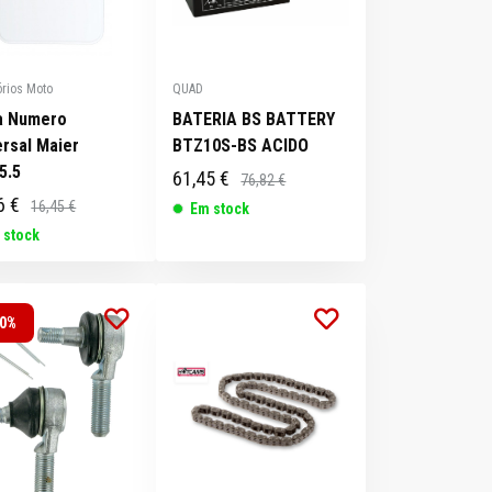
rios Moto
QUAD
a Numero
BATERIA BS BATTERY
ersal Maier
BTZ10S-BS ACIDO
5.5
61,45 €
76,82 €
6 €
16,45 €
Em stock
 stock
20%