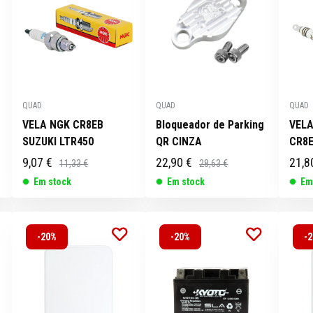
QUAD
QUAD
QUAD
VELA NGK CR8EB
Bloqueador de Parking
VELA
SUZUKI LTR450
QR CINZA
CR8E
9,07 €
22,90 €
21,8
11,33 €
28,63 €
Em stock
Em stock
Em
-20%
-20%
-