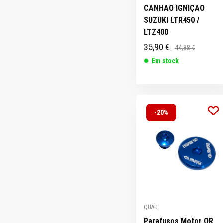
CANHAO IGNIÇAO
SUZUKI LTR450 /
LTZ400
35,90 €
44,88 €
Em stock
-20%
QUAD
Parafusos Motor QR