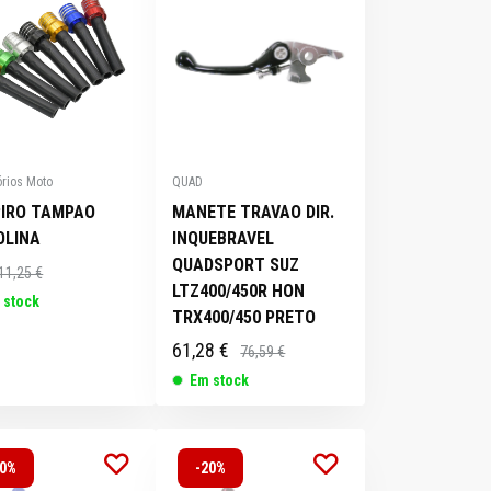
S
SACOS /
INTERCOMUNICADORES
BOLSAS /
PNEUS E
TRAVÕES
O
TRANSMISSÃO
ACESSÓRIOS
MOCHILAS
TRAVÕES
CHASSIS
CHASSIS
CHASSIS
CHASSIS
CHASSIS
CABOS
TRANSMISSÃO
TRANSMISSÃO
GUIADORES /
TRAVOES
ESCAPES
CAVALETES
ACESSÓRIOS
rios Moto
QUAD
PIRO TAMPAO
MANETE TRAVAO DIR.
OLINA
INQUEBRAVEL
QUADSPORT SUZ
11,25 €
LTZ400/450R HON
 stock
TRX400/450 PRETO
61,28 €
76,59 €
Em stock
20%
-20%