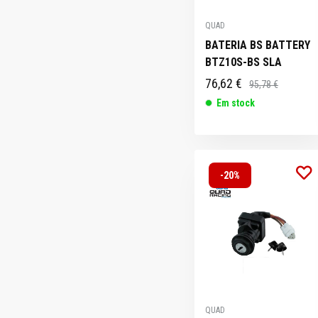
QUAD
BATERIA BS BATTERY
BTZ10S-BS SLA
76,62 €
95,78 €
Em stock
-20%
QUAD