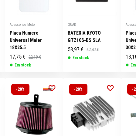
Acessórios Moto
QUAD
Acessó
Placa Numero
BATERIA KYOTO
Plac
Universal Maier
GTZ10S-BS SLA
Univ
18X25.5
30X2
53,97 €
67,47 €
17,75 €
13,1
22,19 €
Em stock
Em stock
Em
-20%
-20%
-