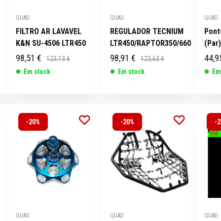
QUAD
QUAD
QUAD
FILTRO AR LAVAVEL
REGULADOR TECNIUM
Pont
K&N SU-4506 LTR450
LTR450/RAPTOR350/660
(Par
98,51 €
98,91 €
44,9
123,13 €
123,63 €
Em stock
Em stock
Em
-20%
-20%
-
QUAD
QUAD
QUAD