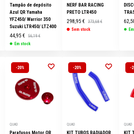
Tampão de depósito
NERF BAR RACING
DISC
Azul QR Yamaha
PRETO LTR450
TRAS
YFZ450/ Warrior 350
298,95 €
62,5
373,68 €
Suzuki LTR450/ LTZ400
Sem stock
Em
44,95 €
56,19 €
Em stock
-20%
-20%
-
QUAD
QUAD
QUAD
Parafusos Motor QR
KIT TUBOS RADIADOR
KIT 