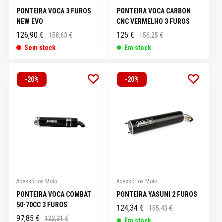
PONTEIRA VOCA 3 FUROS
PONTEIRA VOCA CARBON
NEW EVO
CNC VERMELHO 3 FUROS
126,90 €
125 €
158,63 €
156,25 €
Sem stock
Em stock
-20%
-20%
Acessórios Moto
Acessórios Moto
PONTEIRA VOCA COMBAT
PONTEIRA YASUNI 2 FUROS
50-70CC 3 FUROS
124,34 €
155,43 €
97,85 €
122,31 €
Em stock