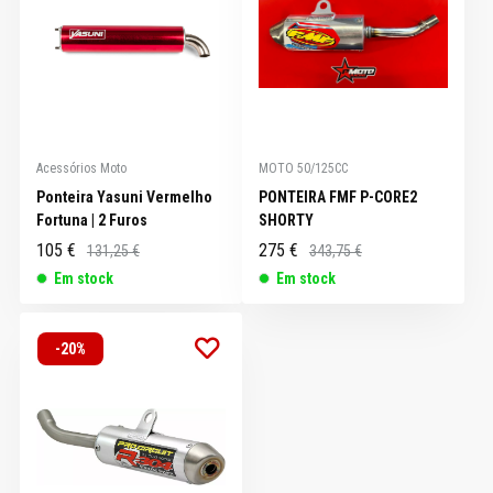
Acessórios Moto
MOTO 50/125CC
Ponteira Yasuni Vermelho
PONTEIRA FMF P-CORE2
Fortuna | 2 Furos
SHORTY
105 €
275 €
131,25 €
343,75 €
Em stock
Em stock
-20%