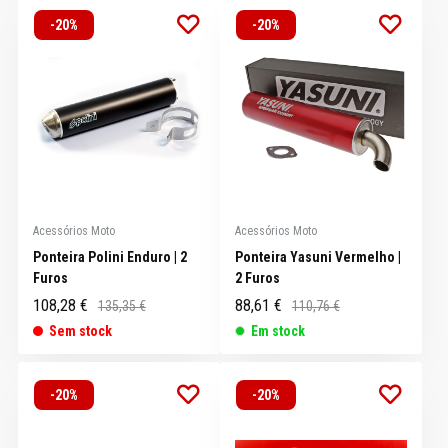
-20%
-20%
Acessórios Moto
Acessórios Moto
Ponteira Polini Enduro | 2
Ponteira Yasuni Vermelho |
Furos
2 Furos
108,28 €
88,61 €
135,35 €
110,76 €
Sem stock
Em stock
-20%
-20%