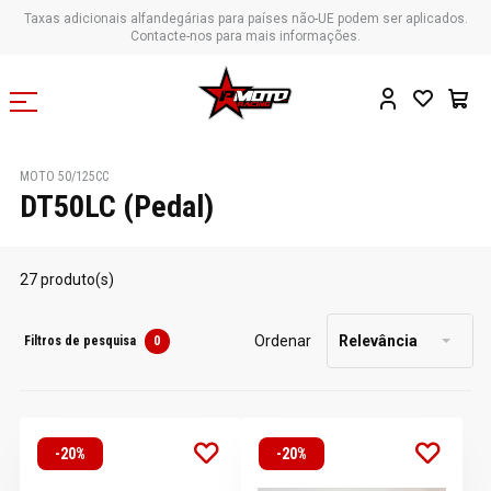
Taxas adicionais alfandegárias para países não-UE podem ser aplicados.
Contacte-nos para mais informações.
MOTO 50/125CC
DT50LC (Pedal)
27 produto(s)
Ordenar
Relevância
Filtros de pesquisa
0
-20%
-20%