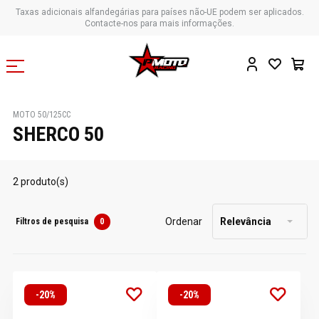
Taxas adicionais alfandegárias para países não-UE podem ser aplicados.
Contacte-nos para mais informações.
MOTO 50/125CC
SHERCO 50
2 produto(s)
Ordenar
Relevância
Filtros de pesquisa
0
-20%
-20%