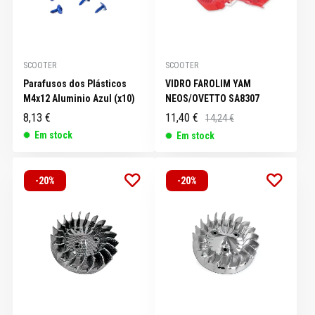
SCOOTER
SCOOTER
Parafusos dos Plásticos
VIDRO FAROLIM YAM
M4x12 Aluminio Azul (x10)
NEOS/OVETTO SA8307
8,13 €
11,40 €
14,24 €
Em stock
Em stock
-20%
-20%