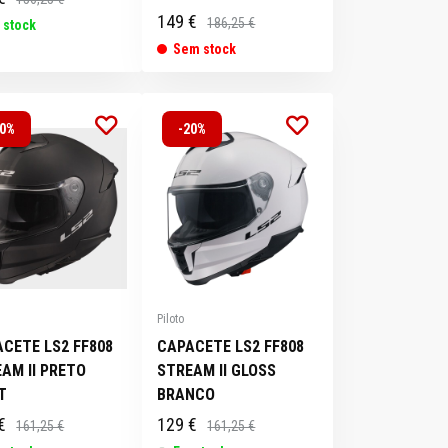
149 €
186,25 €
 stock
Sem stock
20%
-20%
Piloto
CETE LS2 FF808
CAPACETE LS2 FF808
AM II PRETO
STREAM II GLOSS
T
BRANCO
€
129 €
161,25 €
161,25 €