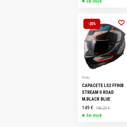
Em stock
-20%
Piloto
CAPACETE LS2 FF808
STREAM II ROAD
M.BLACK BLUE
149 €
186,25 €
Em stock