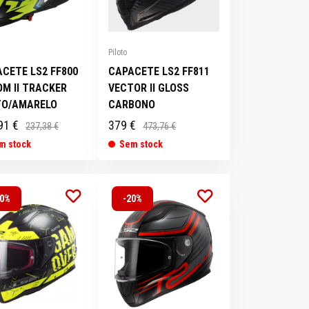
Piloto
CETE LS2 FF800
CAPACETE LS2 FF811
M II TRACKER
VECTOR II GLOSS
TO/AMARELO
CARBONO
91 €
379 €
237,38 €
473,76 €
m stock
Sem stock
20%
-20%