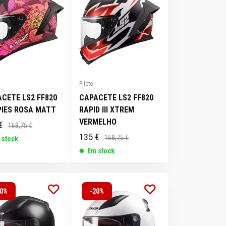
S
SACOS /
INTERCOMUNICADORES
BOLSAS /
PNEUS E
TRAVÕES
O
TRANSMISSÃO
ACESSÓRIOS
MOCHILAS
TRAVÕES
CHASSIS
CHASSIS
CHASSIS
CHASSIS
CHASSIS
CABOS
TRANSMISSÃO
TRANSMISSÃO
GUIADORES /
TRAVOES
ESCAPES
CAVALETES
ACESSÓRIOS
Piloto
CETE LS2 FF820
CAPACETE LS2 FF820
PIES ROSA MATT
RAPID III XTREM
VERMELHO
€
168,75 €
135 €
168,75 €
 stock
Em stock
20%
-20%