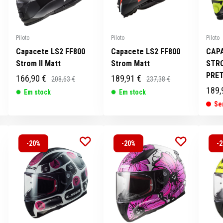
Piloto
Piloto
Piloto
Capacete LS2 FF800
Capacete LS2 FF800
CAPA
Strom II Matt
Strom Matt
STRO
PRE
166,90 €
189,91 €
208,63 €
237,38 €
189,
Em stock
Em stock
Se
-20%
-20%
-