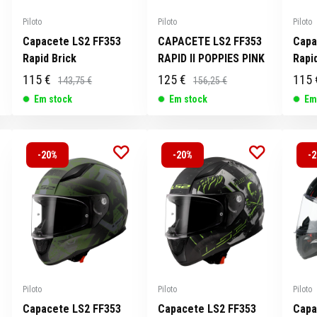
Piloto
Piloto
Piloto
Capacete LS2 FF353
CAPACETE LS2 FF353
Capa
Rapid Brick
RAPID II POPPIES PINK
Rapi
115 €
125 €
115 
143,75 €
156,25 €
Em stock
Em stock
Em
-20%
-20%
-
Piloto
Piloto
Piloto
Capacete LS2 FF353
Capacete LS2 FF353
Capa