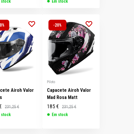
 stock
Em stock
20%
-20%
Piloto
cete Airoh Valor
Capacete Airoh Valor
s
Mad Rosa Matt
€
185 €
231,25 €
231,25 €
 stock
Em stock