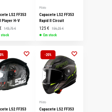
Piloto
cete LS2 FF353
Capacete LS2 FF353
d Player H-V
Rapid II Circuit
€
125 €
143,75 €
156,25 €
 stock
Em stock
20%
-20%
Piloto
cete LS2 FF353
Capacete LS2 FF353