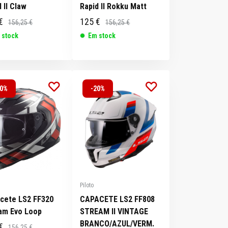
 II Claw
Rapid II Rokku Matt
€
125 €
156,25 €
156,25 €
 stock
Em stock
20%
-20%
Piloto
cete LS2 FF320
CAPACETE LS2 FF808
am Evo Loop
STREAM II VINTAGE
BRANCO/AZUL/VERM.
€
156,25 €