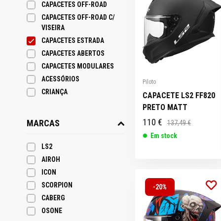
CAPACETES OFF-ROAD
CAPACETES OFF-ROAD C/
VISEIRA
HONDA X8R
CRIANÇA
MERCHANDISING
CAPACETES ESTRADA
TOP CASES
TOPOS DE
ZUNDAPP
ESCAPES
PEÇAS
CAPAS MOTO
/ VESTUÁRIO
PONTEIRAS
DONUTS
CAPACETES ABERTOS
FALANGES /
FALANGES /
PONTEIRAS
PONTEIRAS
PONTEIRAS
ELÉTRICAS
ESCAPES
GUIADOR
LUZES
LUZES
GUIADORES E
GUIADORES /
GUIADORES /
GUIADORES /
GUIADORES /
PONTEIRAS
IGNIÇÃO E
IGNIÇÃO E
CAPACETES MODULARES
LAMELAS
LAMELAS
ÓLEOS E
ACESSÓRIOS
ACESSORIOS
ACESSÓRIOS
ACESSÓRIOS
ACESSÓRIOS
ACESSÓRIOS
ACESSORIOS
PACKS
ACESSÓRIOS
LUBRIFICANTES
Piloto
CRIANÇA
CAPACETE LS2 FF820
PRETO MATT
110 €
MARCAS
137,49 €
Em stock
SUPORTES
LS2
TELEMÓVEL
PONTEIRAS
TRAVÕES
TRAVÕES
TRAVÕES
ESCAPES
PNEUS /
AIROH
ACESSÓRIOS
ICON
SCORPION
-20%
CABERG
OSONE