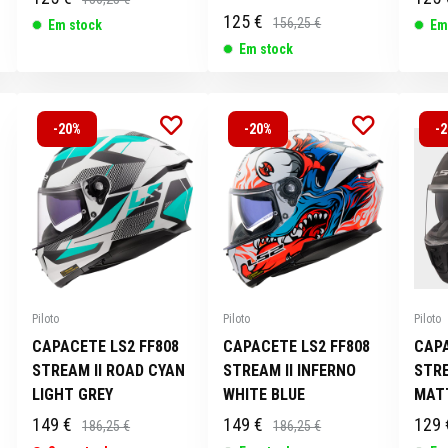
125 €
156,25 €
Em stock
Em
Em stock
-20%
-20%
-
Piloto
Piloto
Piloto
CAPACETE LS2 FF808
CAPACETE LS2 FF808
CAPA
STREAM II ROAD CYAN
STREAM II INFERNO
STRE
LIGHT GREY
WHITE BLUE
MAT
149 €
149 €
129 
186,25 €
186,25 €