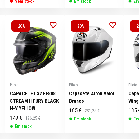
Sem stock
Em stock
Em
-20%
-20%
-
Piloto
Piloto
Piloto
CAPACETE LS2 FF808
Capacete Airoh Valor
Capa
STREAM II FURY BLACK
Branco
Wing
H-V YELLOW
185 €
185 
231,25 €
149 €
186,25 €
Em stock
Em
Em stock