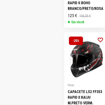
RAPID II BOHO
BRANCO/PRETO/ROSA
125 €
156,25 €
Em stock
-20%
Piloto
CAPACETE LS2 FF353
RAPID II KAIJU
M.PRETO VERM.