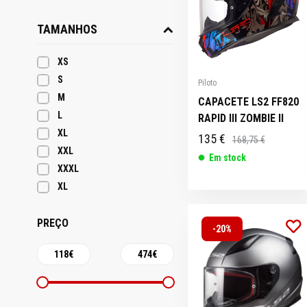
TAMANHOS
XS
S
Piloto
M
CAPACETE LS2 FF820
L
RAPID III ZOMBIE II
XL
135 €
168,75 €
XXL
Em stock
XXXL
XL
PREÇO
-20%