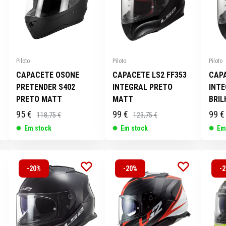
Piloto
Piloto
Piloto
CAPACETE OSONE
CAPACETE LS2 FF353
CAPA
PRETENDER S402
INTEGRAL PRETO
INT
PRETO MATT
MATT
BRIL
95 €
99 €
99 €
118,75 €
123,75 €
Em stock
Em stock
Em
-20%
-20%
-