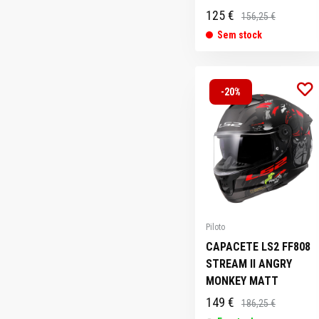
125 €
156,25 €
Sem stock
-20%
Piloto
CAPACETE LS2 FF808
STREAM II ANGRY
MONKEY MATT
149 €
186,25 €