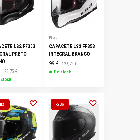
Piloto
CETE LS2 FF353
CAPACETE LS2 FF353
EGRAL PRETO
INTEGRAL BRANCO
HO
99 €
123,75 €
123,75 €
Em stock
 stock
20%
-20%