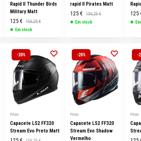
Rapid II Thunder Birds
rapid II Pirates Matt
Rapid
Military Matt
125 €
125 
156,25 €
125 €
156,25 €
Em stock
Em
Em stock
-20%
-20%
-
Piloto
Piloto
Piloto
Capacete LS2 FF320
Capacete LS2 FF320
Capa
Stream Evo Preto Matt
Stream Evo Shadow
Stre
Vermelho
125 €
125 
156,25 €