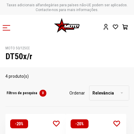
Taxas adicionais alfandegárias para países não-UE podem ser aplicados.
Contacte-nos para mais informações.
MOTO 50/125CC
DT50x/r
4 produto(s)
Ordenar
Relevância
Filtros de pesquisa
0
-20%
-20%