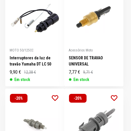
MOTO 50/125CC
Acessórios Moto
Interruptores da luz de
SENSOR DE TRAVAO
travão Yamaha DT LC 50
UNIVERSAL
9,90 €
7,77 €
12,38 €
9,71 €
Em stock
Em stock
-20%
-20%